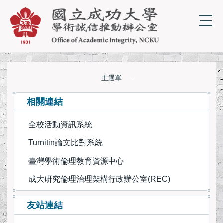
跳
到
主
要
內
容
區
主選單
單位簡介
相關連結
全校活動資訊系統
相關規章
Turnitin論文比對系統
成大學術誠信教材
臺灣學術倫理教育資源中心
成大研究倫理治理架構行政辦公室(REC)
學術誠信線上課程
友站連結
學術誠信相關資源