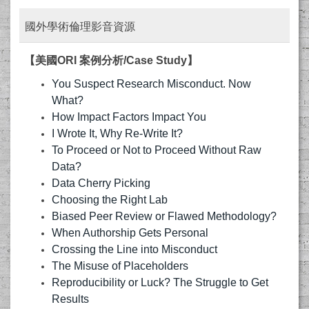
國外學術倫理影音資源
【美國ORI 案例分析/Case Study】
You Suspect Research Misconduct. Now
What?
How Impact Factors Impact You
I Wrote It, Why Re-Write It?
To Proceed or Not to Proceed Without Raw
Data?
Data Cherry Picking
Choosing the Right Lab
Biased Peer Review or Flawed Methodology?
When Authorship Gets Personal
Crossing the Line into Misconduct
The Misuse of Placeholders
Reproducibility or Luck? The Struggle to Get
Results