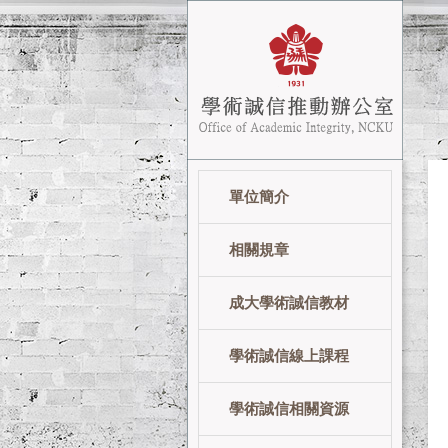
跳
到
主
要
內
容
區
單位簡介
相關規章
成大學術誠信教材
學術誠信線上課程
學術誠信相關資源