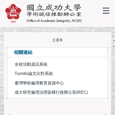
跳
到
主
要
內
容
區
主選單
單位簡介
相關連結
全校活動資訊系統
相關規章
Turnitin論文比對系統
成大學術誠信教材
臺灣學術倫理教育資源中心
成大研究倫理治理架構行政辦公室(REC)
學術誠信線上課程
學術誠信相關資源