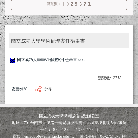
瀏覽數：
學術誠信電子報
常見問答(FAQ)
相關新聞
國立成功大學學術倫理案件檢舉書
表單下載
國立成功大學學術倫理案件檢舉書.doc
瀏覽數:
2718
友善列印
分享
國立成功大學學術誠信推動辦公室
地址：701台南市大學路一號光復校區雲平大樓東棟北側5樓 (每週
一至五 8:00-12:00、13:00-17:00)
電郵：em56059@email.ncku.edu.tw ｜ 服務專線：06-2757575 轉