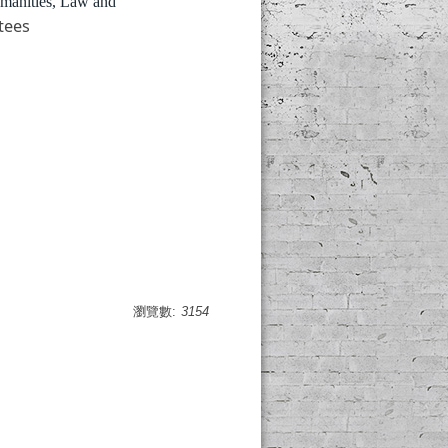
umanities, Law and
tees
瀏覽數:
3154