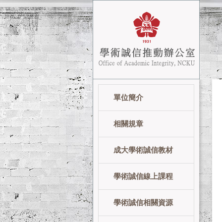
跳
到
主
要
內
容
區
單位簡介
相關規章
成大學術誠信教材
學術誠信線上課程
學術誠信相關資源