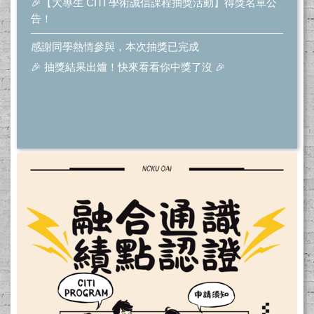
🎉【大專生 CITI 學術誠信課程抽獎活動】得獎名單公
告！
感謝同學熱情參與，本次抽獎已完成
🎉 抽獎結果出爐！快來看看你中獎了沒 🎉