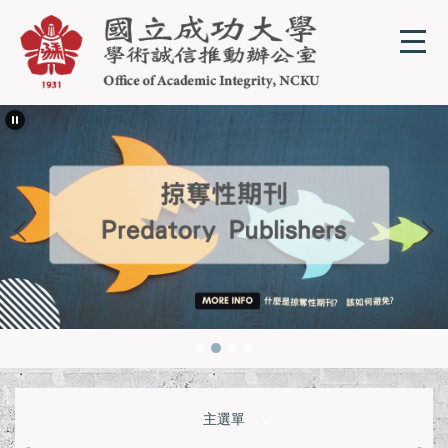
跳
到
主
要
內
容
區
主選單